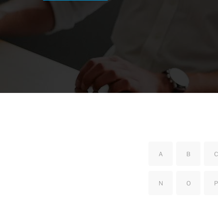
A
B
C
N
O
P