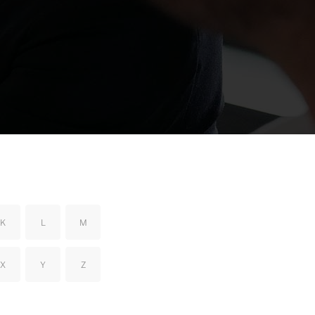
K
L
M
X
Y
Z