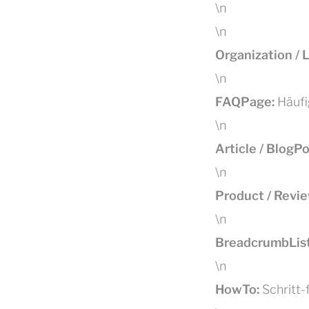
\n
\n
Organization / 
\n
FAQPage:
Häufig
\n
Article / BlogPo
\n
Product / Revie
\n
BreadcrumbList
\n
HowTo:
Schritt-