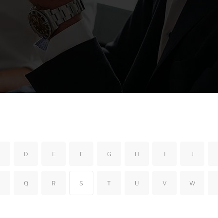
D
E
F
G
H
I
J
Q
R
S
T
U
V
W