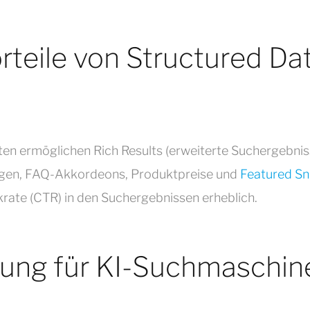
teile von Structured Da
ten ermöglichen Rich Results (erweiterte Suchergebnis
gen, FAQ-Akkordeons, Produktpreise und
Featured Sn
krate (CTR) in den Suchergebnissen erheblich.
ung für KI-Suchmaschin