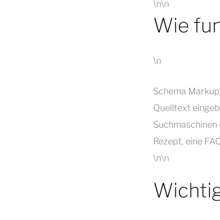
\n\n
Wie fu
\n
Schema Markup 
Quelltext eingebe
Suchmaschinen ei
Rezept, eine FA
\n\n
Wichti