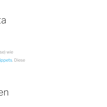
ta
se) wie
ippets
. Diese
en