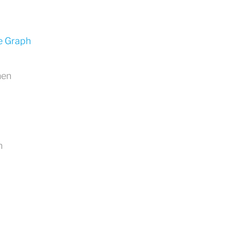
e Graph
nen
n