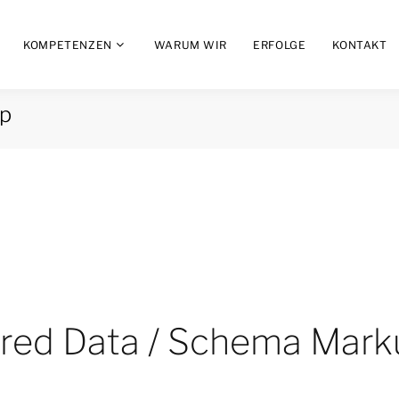
KOMPETENZEN
WARUM WIR
ERFOLGE
KONTAKT
up
ured Data / Schema Mark