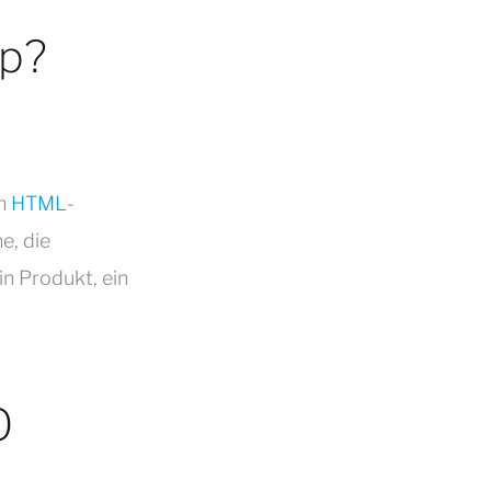
up?
en
HTML
-
e, die
n Produkt, ein
O