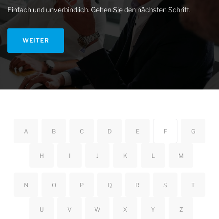
Einfach und unverbindlich. Gehen Sie den nächsten Schritt.
WEITER
A
B
C
D
E
F
G
H
I
J
K
L
M
N
O
P
Q
R
S
T
U
V
W
X
Y
Z