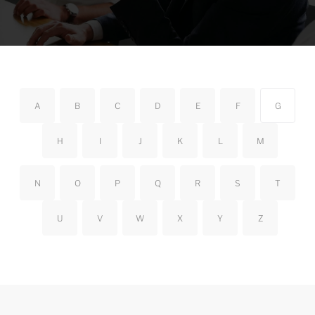
A
B
C
D
E
F
G
H
I
J
K
L
M
N
O
P
Q
R
S
T
U
V
W
X
Y
Z