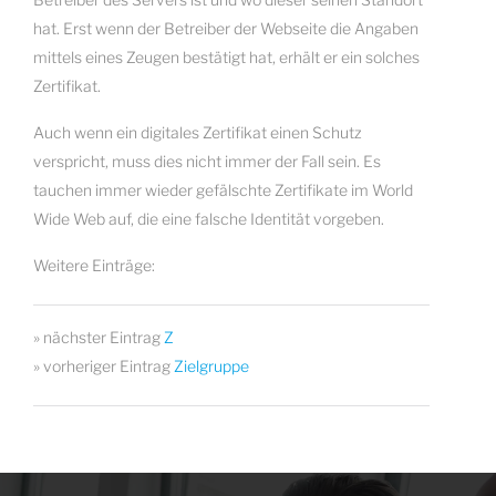
hat. Erst wenn der Betreiber der Webseite die Angaben
mittels eines Zeugen bestätigt hat, erhält er ein solches
Zertifikat.
Auch wenn ein digitales Zertifikat einen Schutz
verspricht, muss dies nicht immer der Fall sein. Es
tauchen immer wieder gefälschte Zertifikate im World
Wide Web auf, die eine falsche Identität vorgeben.
Weitere Einträge:
» nächster Eintrag
Z
» vorheriger Eintrag
Zielgruppe