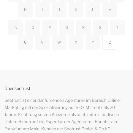
H
I
J
K
L
M
N
O
P
Q
R
S
T
U
V
W
X
Y
Z
Über seotrust
Seotrust ist einer der führenden Agenturen im Bereich Online-
Marketing mit der Spezialisierung auf SEO. Mit mehr als 20
Jahren Erfahrung setzen Konzerne als auch mittelständische
Unternehmen auf die Expertise der Agentur mit Hauptsitz in
Frankfurt am Main. Kunden der Seotrust GmbH & Co KG